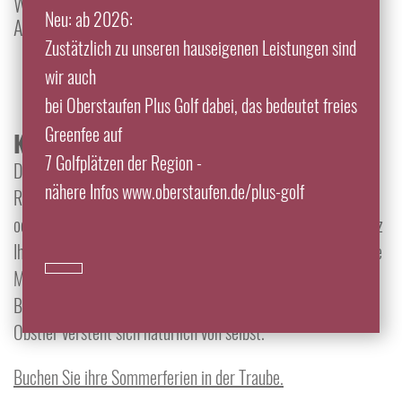
WANDERN IM ALLGÄU – TOUREN FÜR JEDEN
Neu: ab 2026:
ANSPRUCH RUND UM OBERSTAUFEN
Zustätzlich zu unseren hauseigenen Leistungen sind
wir auch
bei Oberstaufen Plus Golf dabei, das bedeutet freies
Greenfee auf
Keine Frage:
7 Golfplätzen der Region -
Der Sommer entfaltet auf 860 Metern seine besonderen
nähere Infos www.oberstaufen.de/plus-golf
Reize. Ob Sie der Allgäusonne lieber auf dem Berg, Wasser
oder schlichtweg im Grünen frönen, überlassen wir dann ganz
Ihrem Gusto. Anbieten können wir Ihnen jedenfalls eine ganze
Menge. Wie wär's mit einer Wanderung samt deftiger
Brotzeit vor der urigen Berghütte? Der hausgebrannte
Obstler versteht sich natürlich von selbst.
Buchen Sie ihre Sommerferien in der Traube.