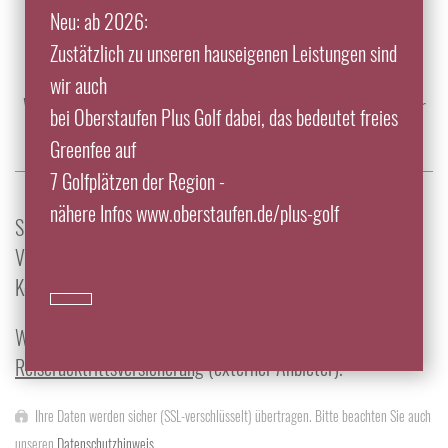
Neu: ab 2026:
info@traube-thalkirchdorf.de
Zustätzlich zu unseren hauseigenen Leistungen sind
Tel.: +49 8325 9200
wir auch
Wir freuen uns auf Ihre Reservierung, täglich von 07:30 Uhr
bei Oberstaufen Plus Golf dabei, das bedeutet freies
bis 22:00 Uhr.
Greenfee auf
7 Golfplätzen der Region -
nähere Infos www.oberstaufen.de/plus-golf
Sie haben Fragen, Wünsche oder eine konkrete
Verfügbarkeitsanfrage? Dann nutzen Sie unser
Kontaktformular, wir melden uns umgehend zurück!
Wir empfehlen den Abschluss einer
Reiserücktrittsversicherung
(externer Anbieter).
Ihre Daten werden sicher (SSL-verschlüsselt) übertragen. Bitte beachten Sie auch
unseren
Datenschutzhinweis
.