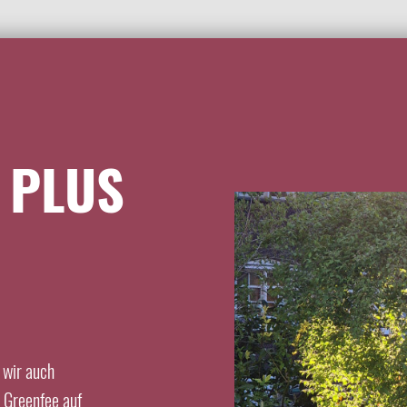
 über weitere Kontaktdaten freuen. Die Daten werden weder weite
 PLUS
Straße
enntnis genommen.
ne angegebenen Daten zum Zwecke der Bearbeitung der Anfrage(n) speiche
nt. Meine Einwilligung kann ich jederzeit bei der Hotel Traube Thalkirchdo
Ort
ie Zukunft widerrufen.
 wir auch
s Greenfee auf