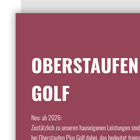
Damit wir Sie besser erreichen können, würden wir uns
freiwillige Daten eingeben
OBERSTAUFEN
Telefon
Die Hinweise zum
Datenschutz
habe ich gelesen und zur K
GOLF
Ich bin damit einverstanden, dass die Werbewind GmbH mei
Daten an Dritte findet nicht statt und ist auch nicht gepla
Postleitzahl
info@traube-thalkirchdorf.de
ohne Angabe von Gründen für d
Neu: ab 2026:
Zustätzlich zu unseren hauseigenen Leistungen sind
bei Oberstaufen Plus Golf dabei, das bedeutet freie