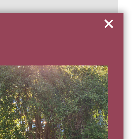
rgegeben noch für Werbezwecke verwendet.
rn und weiterverarbeiten darf. Eine Übermittlung meiner
rf OHG, Kirchdorfer Straße 12, D-87534 Oberstaufen, E-Mail
Senden